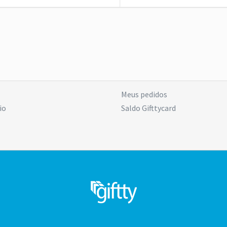
Meus pedidos
io
Saldo Gifttycard